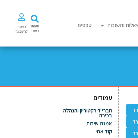
אלות ותשובות
טפסים
חיפוש
כניסה
באתר
לחשבונך
עמודים
רד
חברי דירקטוריון והנהלה
בכירה
רד
אמנת שירות
קוד אתי
רד