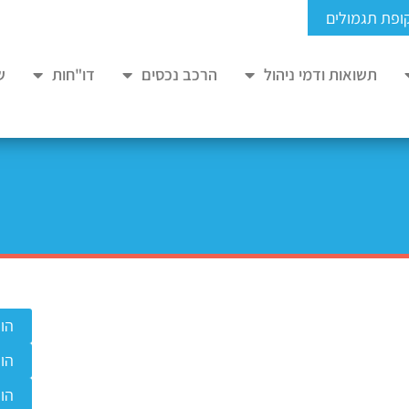
ופת תגמולים
תשואות ודמי ניהול
הרכב נכסים
דו"חות
ש
הו
הו
הו