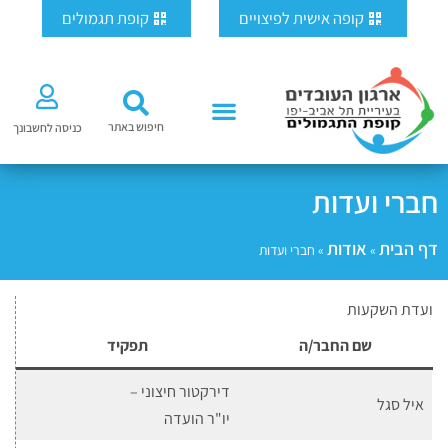
ילוג
לתוכן
קופה אישית לפיצויים
קופת תגמולים
תוכן
חיפוש באתר
כניסה לחשבונך
חברי ועדות
דף הבית
אודות
»
»
חברי ועדות
ועדת השקעות
שם החבר/ה
תפקיד
דירקטור חיצוני –
איל סגל
יו"ר הועדה