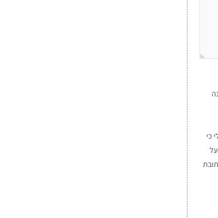
נה
 כי
על
תובת