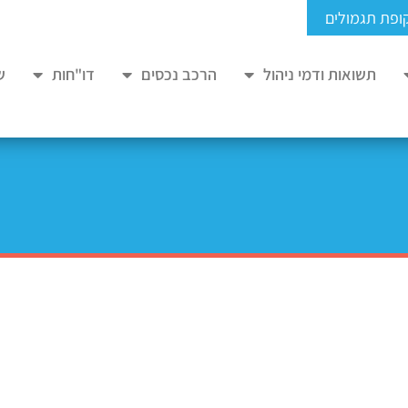
ופת תגמולים
תשואות ודמי ניהול
הרכב נכסים
דו"חות
ש